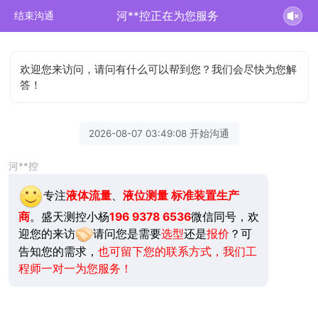
河**控正在为您服务
结束沟通
欢迎您来访问，请问有什么可以帮到您？我们会尽快为您解
答！
2026-08-07 03:49:08 开始沟通
河**控
专注
液体流量
、
液位测量
标准装置生产
商
。盛天测控小杨
196 9378 6536
微信同号，欢
迎您的来访
请问您是需要
选型
还是
报价
？可
告知您的需求，
也可留下您的联系方式，我们工
程师一对一为您服务！