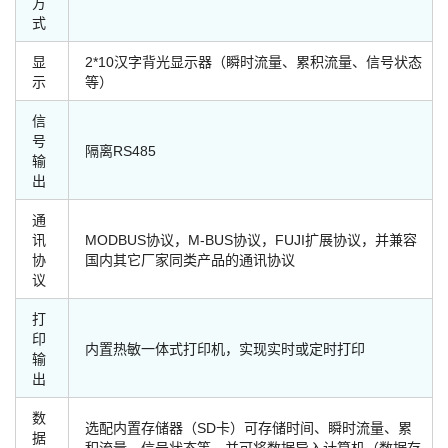
方
式
显
2*10汉字背光显示器（瞬时流量、累积流量、信号状态
示
等）
信
号
隔离RS485
输
出
通
讯
MODBUS协议，M-BUS协议，FUJI扩展协议，并兼容
协
国内其它厂家同类产品的通讯协议
议
打
印
内置热敏一体式打印机，实现实时或定时打印
输
出
数
选配内置存储器（SD卡）可存储时间、瞬时流量、累
据
积流量、信号状态等，并可将数据导入计算机（数据存