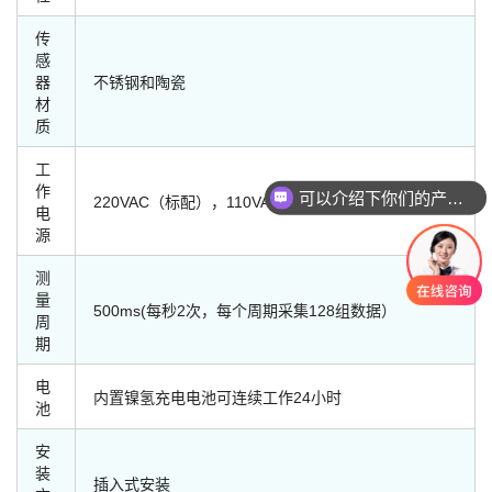
传
感
器
不锈钢和陶瓷
材
质
工
作
可以介绍下你们的产品么
220VAC（标配），110VAC（可选）
电
源
测
量
500ms(每秒2次，每个周期采集128组数据）
周
期
电
内置镍氢充电电池可连续工作24小时
池
安
装
插入式安装