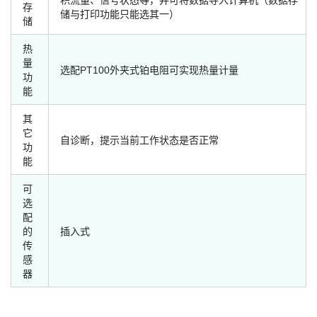
存
储与打印功能只能选其一）
储
热
量
选配PT100外夹式铂电阻可实现热量计量
功
能
其
它
自诊断，提示当前工作状态是否正常
功
能
可
选
配
的
插入式
传
感
器