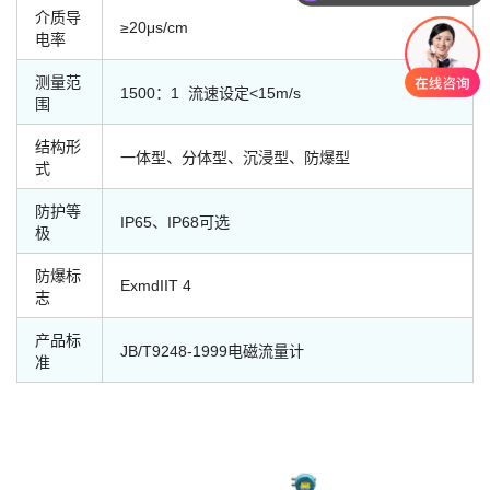
介质导
≥20μs/cm
电率
测量范
1500：1 流速设定<15m/s
围
结构形
一体型、分体型、沉浸型、防爆型
式
防护等
IP65、IP68可选
极
防爆标
ExmdIIT 4
志
产品标
JB/T9248-1999电磁流量计
准