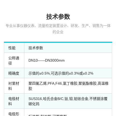
技术参数
专业从事仪器仪表、流量检定装置设计、研发、生产、销售为一体
的企业
性能
技术参数
公称通
DN10——DN3000mm
径
精确度
示值的±0.5%,可选示值的±0.3%或±0.2%
衬里材
聚四氟乙烯,PFA,F46,氯丁橡胶,聚氨酯橡胶,高温橡
料
胶
电极材
SUS316,哈氏合金B/C,钛,钽,铂铱合金,不锈钢涂覆
料
碳化钨
电极形