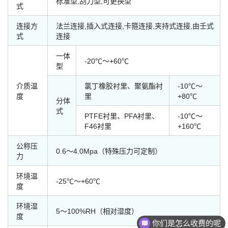
标准型,刮刀型,可更换型
式
连接方
法兰连接,插入式连接,卡箍连接,夹持式连接,由壬式
式
连接
一体
-20℃～+60℃
型
介质温
氯丁橡胶衬里、聚氨酯衬
-10℃～
度
里
+80℃
分体
式
PTFE衬里、PFA衬里、
-10℃～
F46衬里
+160℃
公称压
0.6～4.0Mpa（特殊压力可定制）
力
环境温
-25℃～+60℃
度
环境湿
5～100%RH（相对湿度）
度
你们是怎么收费的呢