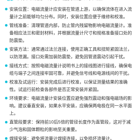
安装位置：电磁流量计应安装在管道上游，以确保流体在进入流
量计之前能够均匀分布。同时，安装位置应便于维修和校准。
管线准备：清理管道内部，防止管内残留物影响电磁流量计。准
备相应法兰和密封材料，并根据流量计尺寸和规格准备接口处的
防震垫。
安装方法：通常通过法兰连接，使用正确工具和扭矩紧固法兰，
以防泄漏。接口处需加装防震垫，避免因管道震动引起干扰。
接线方式：按照电磁流量计说明书上的接线图进行接线，确保电
缆与端子之间连接牢固可靠，并避免信号线和电源线间的干扰。
校准及试运行：安装完成后进行校准，以保证测量结果的准确
性。试运行前检查各部件是否正常安装并紧固。
环境要求：电磁流量计安装位置应避免强烈震动和强电磁场的影
响。建议垂直安装，如果水平安装，应确保两电极在同一水平面
上。
直管段要求：保持前10后5倍的管径长度作为直管段，这对于减
少气泡和固体颗粒的影响至关重要。
焊接安装：避免将流量计焊接连接，以免损坏流量计。