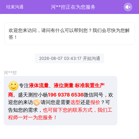
河**控正在为您服务
结束沟通
欢迎您来访问，请问有什么可以帮到您？我们会尽快为您解
答！
2026-08-07 03:43:17 开始沟通
河**控
专注
液体流量
、
液位测量
标准装置生产
商
。盛天测控小杨
196 9378 6536
微信同号，欢
迎您的来访
请问您是需要
选型
还是
报价
？可
告知您的需求，
也可留下您的联系方式，我们工
程师一对一为您服务！