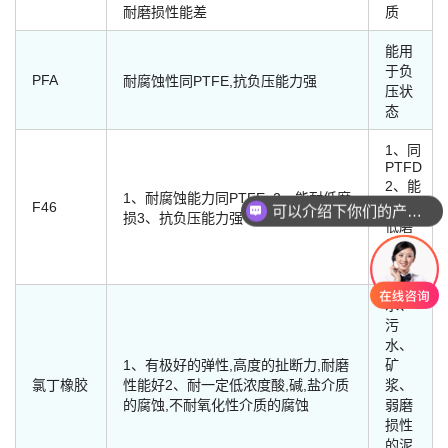
耐磨损性能差
质
能用
于负
PFA
耐腐蚀性同PTFE,抗负压能力强
压状
态
1、同
PTFD
可以介绍下你们的产品么
2、能
1、耐腐蚀能力同PTFE 2、能耐低磨
用于
F46
你们是怎么收费的呢
损3、抗负压能力强
低磨
损介
质
水、
污
水、
1、有极好的弹性,高度的扯断力,耐磨
矿
氯丁橡胶
性能好2、耐一定低浓度酸,碱,盐介质
浆、
的腐蚀,不耐氧化性介质的腐蚀
弱磨
损性
的泥