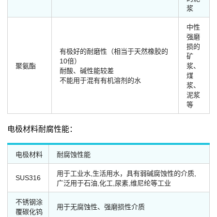
浆
中性
强磨
损的
有极好的耐磨性（相当于天然橡胶的
矿
10倍）
聚氨酯
浆、
耐酸、碱性能较差
煤
不能用于混有有机溶剂的水
浆、
泥浆
等
电极材料耐腐性能：
电极材料
耐腐蚀性能
用于工业水,生活用水，具有弱碱腐蚀性的介质,
SUS316
广泛用于石油,化工,尿素,维尼纶等工业
不锈钢涂
用于无腐蚀性、强磨损性介质
覆碳化钨