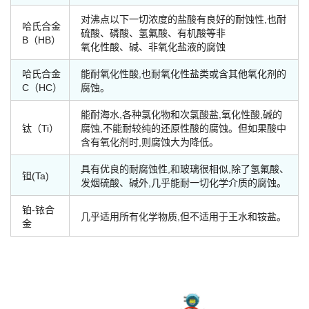
对沸点以下一切浓度的盐酸有良好的耐蚀性,也耐
哈氏合金
硫酸、磷酸、氢氟酸、有机酸等非
B（HB）
氧化性酸、碱、非氧化盐液的腐蚀
哈氏合金
能耐氧化性酸,也耐氧化性盐类或含其他氧化剂的
C（HC）
腐蚀。
能耐海水,各种氯化物和次氯酸盐,氧化性酸,碱的
钛（Ti）
腐蚀,不能耐较纯的还原性酸的腐蚀。但如果酸中
含有氧化剂时,则腐蚀大为降低。
具有优良的耐腐蚀性,和玻璃很相似,除了氢氟酸、
钽(Ta)
发烟硫酸、碱外,几乎能耐一切化学介质的腐蚀。
铂-铱合
几乎适用所有化学物质,但不适用于王水和铵盐。
金