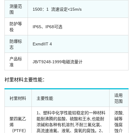
测量范
1500：1 流速设定<15m/s
围
防护等
IP65、IP68可选
极
防爆标
ExmdIIT 4
志
产品标
JB/T9248-1999电磁流量计
准
衬里材料主要性能：
适用
衬里材料
主要性能
范围
1、塑料中化学性能较稳定的一种材料
浓酸,
聚四氟乙
能耐沸腾的盐酸、硫酸和王水,也能耐
碱等
烯
浓碱和各种有机溶剂,不耐三氟化氯、
强腐
（PTFE）
高流速液氟、液氧、臭氧的腐蚀。2、
蚀介