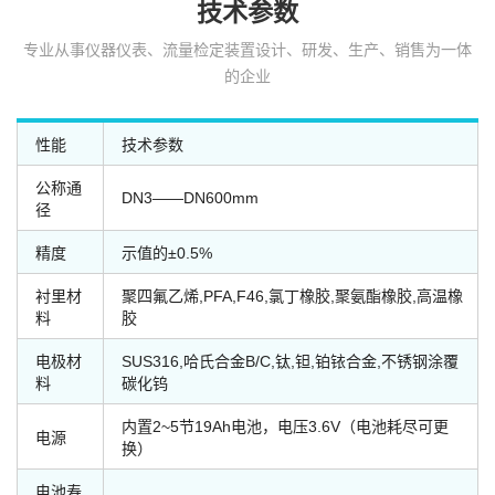
技术参数
专业从事仪器仪表、流量检定装置设计、研发、生产、销售为一体
的企业
性能
技术参数
公称通
DN3——DN600mm
径
精度
示值的±0.5%
衬里材
聚四氟乙烯,PFA,F46,氯丁橡胶,聚氨酯橡胶,高温橡
料
胶
电极材
SUS316,哈氏合金B/C,钛,钽,铂铱合金,不锈钢涂覆
料
碳化钨
内置2~5节19Ah电池，电压3.6V（电池耗尽可更
电源
换）
电池寿