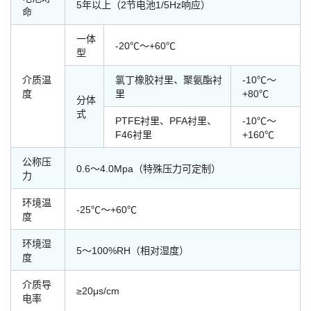
5年以上（2节电池1/5Hz响应）
命
一体
-20℃～+60℃
型
介质温
氯丁橡胶衬里、聚氨酯衬
-10℃～
度
里
+80℃
分体
式
PTFE衬里、PFA衬里、
-10℃～
F46衬里
+160℃
公称压
0.6～4.0Mpa（特殊压力可定制）
力
环境温
-25℃～+60℃
度
环境湿
5～100%RH（相对湿度）
度
介质导
≥20μs/cm
电率