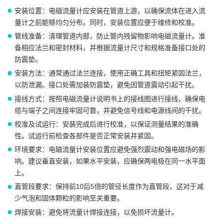
安装位置：电磁流量计应安装在管道上游，以确保流体在进入流
量计之前能够均匀分布。同时，安装位置应便于维修和校准。
管线准备：清理管道内部，防止管内残留物影响电磁流量计。准
备相应法兰和密封材料，并根据流量计尺寸和规格准备接口处的
防震垫。
安装方法：通常通过法兰连接，使用正确工具和扭矩紧固法兰，
以防泄漏。接口处需加装防震垫，避免因管道震动引起干扰。
接线方式：按照电磁流量计说明书上的接线图进行接线，确保电
缆与端子之间连接牢固可靠，并避免信号线和电源线间的干扰。
校准及试运行：安装完成后进行校准，以保证测量结果的准确
性。试运行前检查各部件是否正常安装并紧固。
环境要求：电磁流量计安装位置应避免强烈震动和强电磁场的影
响。建议垂直安装，如果水平安装，应确保两电极在同一水平面
上。
直管段要求：保持前10后5倍的管径长度作为直管段，这对于减
少气泡和固体颗粒的影响至关重要。
焊接安装：避免将流量计焊接连接，以免损坏流量计。