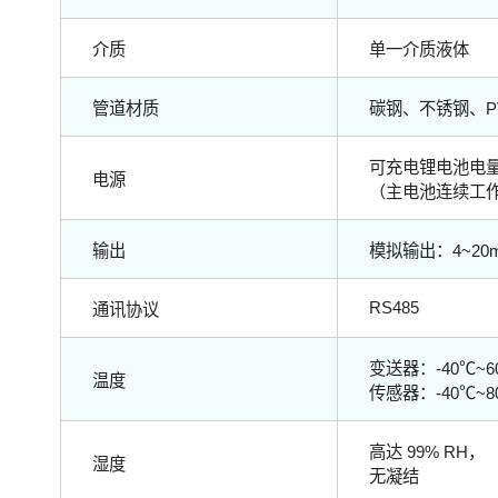
介质
单一介质液体
管道材质
碳钢、不锈钢、P
可充电锂电池电量，
电源
（主电池连续工作
输出
模拟输出：4~20m
RS485
通讯协议
变送器：-40℃~6
温度
传感器：-40℃~
高达 99% RH，
湿度
无凝结