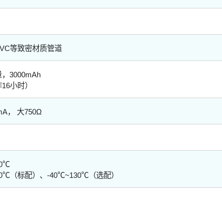
VC等致密材质管道
3000mAh
16小时）
A， 大750Ω
0℃
80℃（标配）、-40℃~130℃（选配）