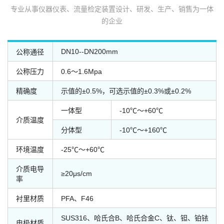
专业从事仪器仪表、流量检定装置设计、研发、生产、销售为一体
的企业
DN10--DN200mm
公称通径
公称压力
0.6～1.6Mpa
精确度
示值的±0.5%，可选示值的±0.3%或±0.2%
一体型
-10℃～+60℃
介质温度
分体型
-10℃～+160℃
环境温度
-25℃～+60℃
介质电导
≥20μs/cm
率
衬里材质
PFA、F46
SUS316、哈氏合B、哈氏合金C、钛、钽、铂铱
电极材质