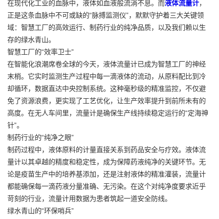
在现代化工业的血脉中，液体如血液般流淌不息。而
液体流量计
，
正是这条血脉中不可或缺的“脉搏监测仪”，默默守护着三大关键领
域：智慧工厂的高效运行、制药行业的纯净品质，以及我们赖以生
存的绿水青山。
智慧工厂的“效率卫士”
在智能化浪潮席卷全球的今天，液体流量计已成为智慧工厂的神经
末梢。它实时监测生产过程中每一滴液体的流动，从原料配比到冷
却循环，数据直达中央控制系统。这种毫秒级的精准监控，不仅避
免了资源浪费，更实现了工艺优化，让生产效率提升到前所未有的
高度。在无人车间里，流量计是确保生产线持续稳定运行的“定海神
针”。
制药行业的“纯净之眼”
制药过程中，液体原料的计量直接关系到药品安全与疗效。液体流
量计以其卓越的精度和稳定性，成为保障药液纯净的关键环节。无
论是疫苗生产中的培养基添加，还是注射液体的精准灌装，流量计
都能确保每一滴药液分量准确、无污染。在这个对纯净度要求近乎
苛刻的行业，流量计用数据为患者筑起一道安全防线。
绿水青山的“环保哨兵”