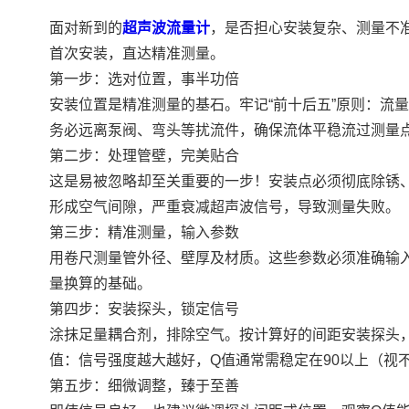
面对新到的
超声波流量计
，是否担心安装复杂、测量不
首次安装，直达精准测量。
第一步：选对位置，事半功倍
安装位置是精准测量的基石。牢记“前十后五”原则：流量
务必远离泵阀、弯头等扰流件，确保流体平稳流过测量
第二步：处理管壁，完美贴合
这是易被忽略却至关重要的一步！安装点必须彻底除锈
形成空气间隙，严重衰减超声波信号，导致测量失败。
第三步：精准测量，输入参数
用卷尺测量管外径、壁厚及材质。这些参数必须准确输
量换算的基础。
第四步：安装探头，锁定信号
涂抹足量耦合剂，排除空气。按计算好的间距安装探头
值：信号强度越大越好，Q值通常需稳定在90以上（视
第五步：细微调整，臻于至善