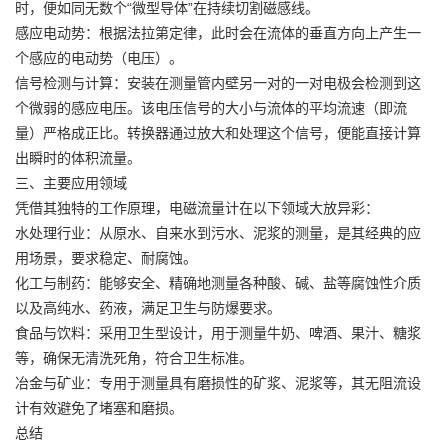
时，便如同无数个“微型导体”在持续切割磁感线。
感应电动势：根据法拉第定律，此时会在流体的垂直方向上产生一
个感应的电动势（电压）。
信号检测与计算：安装在测量管内壁另一对的一对电极会检测到这
个微弱的感应电压。该电压信号的大小与流体的平均流速（即流
量）严格成正比。转换器通过放大和处理这个信号，便能直接计算
出瞬时的体积流量。
三、主要应用领域
凭借其独特的工作原理，电磁流量计在以下领域大放异彩：
水处理行业：从原水、自来水到污水、泥浆的测量，是其经典的应
用场景，要求稳定、耐腐蚀。
化工与制药：能够安全、精确地测量各种酸、碱、盐等腐蚀性介质
以及高纯水、药液，满足卫生与防爆要求。
食品与饮料：采用卫生型设计，用于测量牛奶、啤酒、果汁、糖浆
等，确保无清洗死角，符合卫生标准。
冶金与矿业：专用于测量具有磨损性的矿浆、泥浆等，其无阻流设
计有效避免了堵塞和磨损。
总结