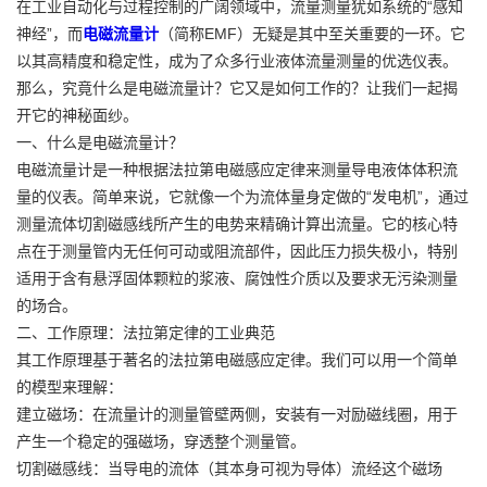
在工业自动化与过程控制的广阔领域中，流量测量犹如系统的“感知
神经”，而
电磁流量计
（简称EMF）无疑是其中至关重要的一环。它
以其高精度和稳定性，成为了众多行业液体流量测量的优选仪表。
那么，究竟什么是电磁流量计？它又是如何工作的？让我们一起揭
开它的神秘面纱。
一、什么是电磁流量计？
电磁流量计是一种根据法拉第电磁感应定律来测量导电液体体积流
量的仪表。简单来说，它就像一个为流体量身定做的“发电机”，通过
测量流体切割磁感线所产生的电势来精确计算出流量。它的核心特
点在于测量管内无任何可动或阻流部件，因此压力损失极小，特别
适用于含有悬浮固体颗粒的浆液、腐蚀性介质以及要求无污染测量
的场合。
二、工作原理：法拉第定律的工业典范
其工作原理基于著名的法拉第电磁感应定律。我们可以用一个简单
的模型来理解：
建立磁场：在流量计的测量管壁两侧，安装有一对励磁线圈，用于
产生一个稳定的强磁场，穿透整个测量管。
切割磁感线：当导电的流体（其本身可视为导体）流经这个磁场