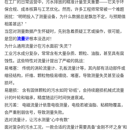
在工厂的日常运营中，污水排放的精准计量至关重要——它关乎环
保合规、成本核算与工艺优化。然而，许多工程师常常被一个难题
困扰：“明明投入了测量设备，为什么数据总是飘忽不定，与预期值
相差甚远？”
当您对测量数据产生怀疑时，先别急着质疑工艺或操作，很可能，
是您的
流量计
根本没选对！
为什么通用流量计在污水面前“失灵”？
工业污水成分复杂，常常含有大量杂质、颗粒、油脂，甚至具有腐
蚀性。这些特性对流量计提出了严峻的挑战：
易堵塞： 传统的涡轮流量计、孔板流量计等，其内部有活动部件或
缩径结构，纤维、颗粒物极易缠绕、堵塞，导致测量失灵甚至设备
损坏。
易磨损： 含有固体颗粒的污水如同“砂纸”，会持续磨损机械式流量
计的叶轮和轴承，精度随运行时间快速衰减。
抗污差： 电磁流量计依靠电极测量，电极若被油脂、粘稠物覆盖，
会严重削弱信号，导致测量失败。
选对流量计，让污水测量“心中有数”
面对复杂的污水工况，一款合适的流量计需要具备“金刚不坏之身”和