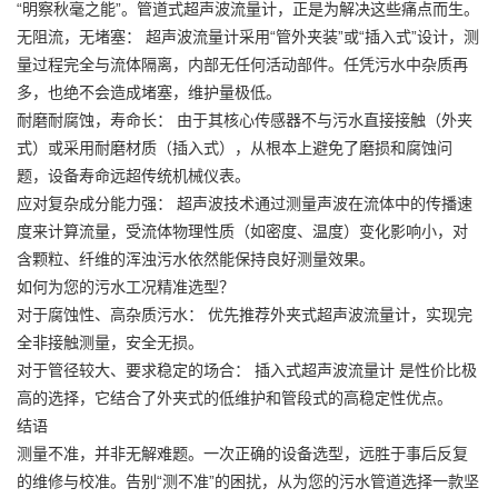
“明察秋毫之能”。管道式超声波流量计，正是为解决这些痛点而生。
无阻流，无堵塞： 超声波流量计采用“管外夹装”或“插入式”设计，测
量过程完全与流体隔离，内部无任何活动部件。任凭污水中杂质再
多，也绝不会造成堵塞，维护量极低。
耐磨耐腐蚀，寿命长： 由于其核心传感器不与污水直接接触（外夹
式）或采用耐磨材质（插入式），从根本上避免了磨损和腐蚀问
题，设备寿命远超传统机械仪表。
应对复杂成分能力强： 超声波技术通过测量声波在流体中的传播速
度来计算流量，受流体物理性质（如密度、温度）变化影响小，对
含颗粒、纤维的浑浊污水依然能保持良好测量效果。
如何为您的污水工况精准选型？
对于腐蚀性、高杂质污水： 优先推荐外夹式超声波流量计，实现完
全非接触测量，安全无损。
对于管径较大、要求稳定的场合： 插入式超声波流量计 是性价比极
高的选择，它结合了外夹式的低维护和管段式的高稳定性优点。
结语
测量不准，并非无解难题。一次正确的设备选型，远胜于事后反复
的维修与校准。告别“测不准”的困扰，从为您的污水管道选择一款坚