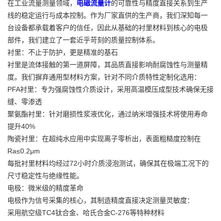
在工业流量测量领域，
电磁流量计
的可靠性与精度直接关系到生产
线的稳定运行与成本控制。作为厂家直供的生产商，我们深知每一
台设备都承载着客户的信任，因此从基础的衬里材料到核心的电极
部件，我们建立了一套近乎苛刻的质量控制体系。
衬里：不止于防护，更是精准的基石
衬里是流体接触的第一道屏障，其品质直接影响耐腐蚀性与测量精
度。我们摒弃通用型材料方案，针对不同介质特性定制化选用：
PFA衬里：专为强腐蚀性介质设计，采用高温模压成型技术确保无接
缝、零渗透
聚氨酯衬里：针对磨损性浆液优化，通过纳米增强技术将使用寿命
提升40%
陶瓷衬里：在超纯水应用中实现离子零析出，表面粗糙度控制在
Ra≤0.2μm
每批衬里材料均经过72小时介质浸泡测试，确保其在极端工况下的
尺寸稳定性与绝缘性能。
电极：微米级的精度革命
电极作为信号采集的核心，其制造精度直接决定测量灵敏度：
采用航空级TC4钛合金、哈氏合金C-276等特种材料