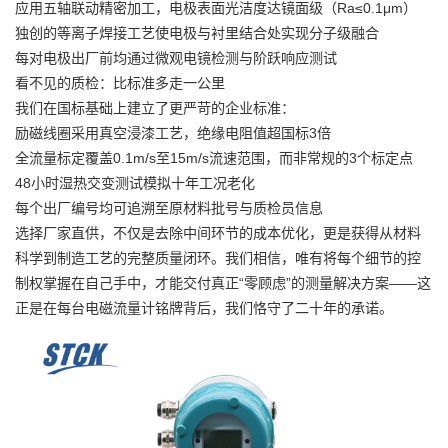
应用五轴联动精密加工，电极表面光洁度达镜面级（Ra≤0.1μm）
独创的等离子焊接工艺使电极与衬里结合处实现分子级融合
每对电极出厂前均通过微观电镜检测与阶跃响应测试
看不见的质检：比标准多走一公里
我们在国标基础上建立了更严苛的企业标准：
励磁线圈采用真空浸漆工艺，绝缘电阻值超国标3倍
全流量标定覆盖0.1m/s至15m/s流速范围，而非常规的3个标定点
48小时湿热交变测试模拟十年工况老化
每个出厂编号均可追溯至原材料批号与质检员信息
选择厂家直供，不仅是去除中间环节的成本优化，更是获得从材料
科学到制造工艺的完整质量闭环。我们相信，唯有将每个细节的控
制权掌握在自己手中，才能交付真正“零顾虑”的测量解决方案——这
正是在每台电磁流量计铭牌背后，我们恪守了二十年的承诺。