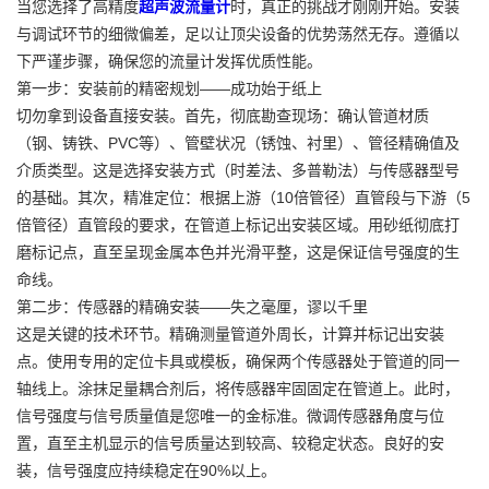
当您选择了高精度
超声波流量计
时，真正的挑战才刚刚开始。安装
与调试环节的细微偏差，足以让顶尖设备的优势荡然无存。遵循以
下严谨步骤，确保您的流量计发挥优质性能。
第一步：安装前的精密规划——成功始于纸上
切勿拿到设备直接安装。首先，彻底勘查现场：确认管道材质
（钢、铸铁、PVC等）、管壁状况（锈蚀、衬里）、管径精确值及
介质类型。这是选择安装方式（时差法、多普勒法）与传感器型号
的基础。其次，精准定位：根据上游（10倍管径）直管段与下游（5
倍管径）直管段的要求，在管道上标记出安装区域。用砂纸彻底打
磨标记点，直至呈现金属本色并光滑平整，这是保证信号强度的生
命线。
第二步：传感器的精确安装——失之毫厘，谬以千里
这是关键的技术环节。精确测量管道外周长，计算并标记出安装
点。使用专用的定位卡具或模板，确保两个传感器处于管道的同一
轴线上。涂抹足量耦合剂后，将传感器牢固固定在管道上。此时，
信号强度与信号质量值是您唯一的金标准。微调传感器角度与位
置，直至主机显示的信号质量达到较高、较稳定状态。良好的安
装，信号强度应持续稳定在90%以上。