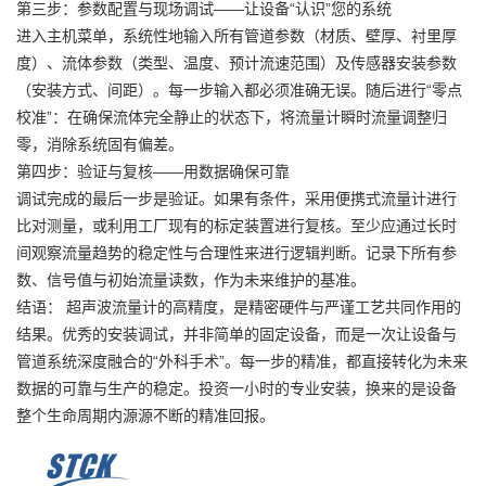
第三步：参数配置与现场调试——让设备“认识”您的系统
进入主机菜单，系统性地输入所有管道参数（材质、壁厚、衬里厚
度）、流体参数（类型、温度、预计流速范围）及传感器安装参数
（安装方式、间距）。每一步输入都必须准确无误。随后进行“零点
校准”：在确保流体完全静止的状态下，将流量计瞬时流量调整归
零，消除系统固有偏差。
第四步：验证与复核——用数据确保可靠
调试完成的最后一步是验证。如果有条件，采用便携式流量计进行
比对测量，或利用工厂现有的标定装置进行复核。至少应通过长时
间观察流量趋势的稳定性与合理性来进行逻辑判断。记录下所有参
数、信号值与初始流量读数，作为未来维护的基准。
结语： 超声波流量计的高精度，是精密硬件与严谨工艺共同作用的
结果。优秀的安装调试，并非简单的固定设备，而是一次让设备与
管道系统深度融合的“外科手术”。每一步的精准，都直接转化为未来
数据的可靠与生产的稳定。投资一小时的专业安装，换来的是设备
整个生命周期内源源不断的精准回报。