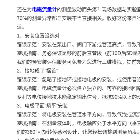
还在为
电磁流量计
的测量波动而头疼？现场数据与实验
70%的测量异常都与安装不当直接相关。收好这份来自
道。
1、安装位置没选对
错误示范：安装在泵出口、阀门下游或管道高点，导致
避坑指南：务必保证足够的前后直管段（前10D后5D
我们的预安装评估服务可免费为您进行三维模拟，提前
2、接地成了“摆设”
错误示范：忽略了接地环或接地电极的安装，或使用普
避坑指南：电磁流量计必须建立独立的、可靠的接地回
专利等电位接地技术能稳定输出信号，抵抗90%以上的
3、电极平面“躺平”安装
错误示范：将电极安装在管道水平方向，导致气泡或沉
避坑指南：在测量液体时，电极轴应处于水平方向（垂
们的360°可旋转传感器设计，让您轻松调整到测量角度