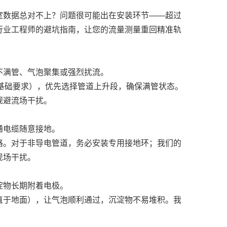
室数据总对不上？问题很可能出在安装环节——超过
行业工程师的避坑指南，让您的流量测量重回精准轨
不满管、气泡聚集或强烈扰流。
是基础要求），优先选择管道上升段，确保满管状态。
规避流场干扰。
通电缆随意接地。
路。对于非导电管道，务必安装专用接地环；我们的
现场干扰。
淀物长期附着电极。
直于地面），让气泡顺利通过，沉淀物不易堆积。我
。