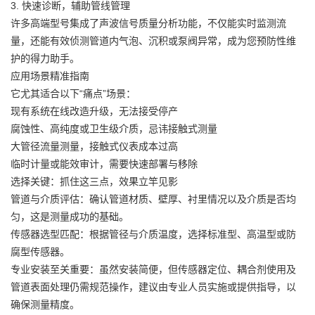
3. 快速诊断，辅助管线管理
许多高端型号集成了声波信号质量分析功能，不仅能实时监测流
量，还能有效侦测管道内气泡、沉积或泵阀异常，成为您预防性维
护的得力助手。
应用场景精准指南
它尤其适合以下“痛点”场景：
现有系统在线改造升级，无法接受停产
腐蚀性、高纯度或卫生级介质，忌讳接触式测量
大管径流量测量，接触式仪表成本过高
临时计量或能效审计，需要快速部署与移除
选择关键：抓住这三点，效果立竿见影
管道与介质评估：确认管道材质、壁厚、衬里情况以及介质是否均
匀，这是测量成功的基础。
传感器选型匹配：根据管径与介质温度，选择标准型、高温型或防
腐型传感器。
专业安装至关重要：虽然安装简便，但传感器定位、耦合剂使用及
管道表面处理仍需规范操作，建议由专业人员实施或提供指导，以
确保测量精度。