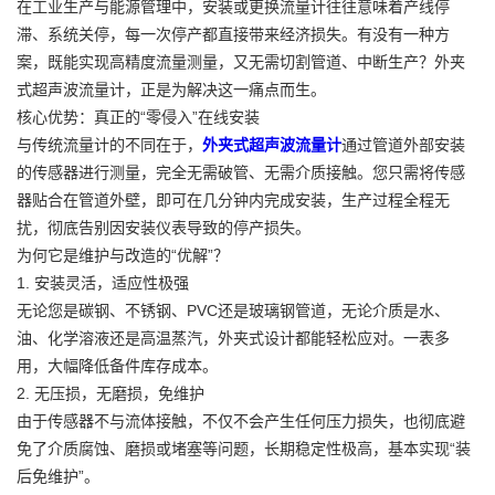
在工业生产与能源管理中，安装或更换流量计往往意味着产线停
滞、系统关停，每一次停产都直接带来经济损失。有没有一种方
案，既能实现高精度流量测量，又无需切割管道、中断生产？外夹
式超声波流量计，正是为解决这一痛点而生。
核心优势：真正的“零侵入”在线安装
与传统流量计的不同在于，
外夹式超声波流量计
通过管道外部安装
的传感器进行测量，完全无需破管、无需介质接触。您只需将传感
器贴合在管道外壁，即可在几分钟内完成安装，生产过程全程无
扰，彻底告别因安装仪表导致的停产损失。
为何它是维护与改造的“优解”？
1. 安装灵活，适应性极强
无论您是碳钢、不锈钢、PVC还是玻璃钢管道，无论介质是水、
油、化学溶液还是高温蒸汽，外夹式设计都能轻松应对。一表多
用，大幅降低备件库存成本。
2. 无压损，无磨损，免维护
由于传感器不与流体接触，不仅不会产生任何压力损失，也彻底避
免了介质腐蚀、磨损或堵塞等问题，长期稳定性极高，基本实现“装
后免维护”。