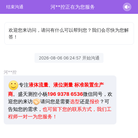
河**控正在为您服务
结束沟通
欢迎您来访问，请问有什么可以帮到您？我们会尽快为您解
答！
2026-08-06 06:24:57 开始沟通
河**控
专注
液体流量
、
液位测量
标准装置生产
商
。盛天测控小杨
196 9378 6536
微信同号，欢
迎您的来访
请问您是需要
选型
还是
报价
？可
告知您的需求，
也可留下您的联系方式，我们工
程师一对一为您服务！