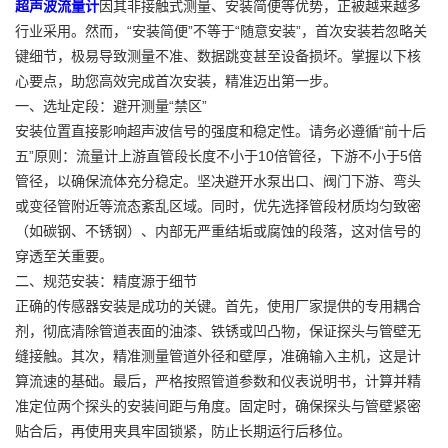
超声波流量计
因其非接触式测量、安装简便等优势，正被越来越多
行业采用。然而，“安装简便”不等于“随意安装”，首次安装若忽略关
键细节，极易导致测量不准、数据跳变甚至设备损坏。掌握以下核
心要点，助您高效完成首次安装，精准迈出第一步。
一、选址定段：避开测量“禁区”
安装位置直接影响超声波信号的强度和稳定性。请务必遵循“前十后
五”原则：流量计上游直管段长度不小于10倍管径，下游不小于5倍
管径，以确保流体充分稳定。坚决避开水泵出口、阀门下游、弯头
或变径管附近等流态紊乱区域。同时，优先选择管段材质均匀致密
（如碳钢、不锈钢）、内部无严重结垢或腐蚀的段落，这对信号的
穿透至关重要。
二、规范安装：精度源于细节
正确的传感器安装是成功的关键。首先，使用厂家提供的专用耦合
剂，彻底清除管道表面的油漆、铁锈或凹凸物，保证探头与管壁无
缝接触。其次，精准测量管道外径和壁厚，准确输入主机，这是计
算流速的基础。最后，严格按照管道参数和仪表说明书，计算并精
准定位两个探头的安装间距与角度。固定时，确保探头与管壁紧密
贴合后，再使用夹具牢固锁紧，防止长期运行后移位。