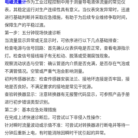
电磁流量计
作为工业过程控制中用于测量导电液体流量的常见仪
表，其稳定运行对生产连续性具有意义。当仪表突发异常时，迅速
进行基础判断并采取应急措施，有助于为后续专业维修争取时间，
保障生产的平稳过渡。
第一步：五分钟现场快速诊断
当流量显示异常或无显示时，可依序进行以下几点基础排查：
检查电源与信号回路：首先确认仪表供电是否正常，查看电源指示
灯。检查信号接线端子有无松动、脱落或受潮腐蚀现象。
观察流动状态与空管：确认管道内介质是否充满，是否存在气泡或
不满管情况。空管或严重气泡会影响测量。
初判传感器状态：检查传感器安装法兰、接地环连接是否牢固，接
地是否良好。不满足要求的接地是常见干扰源。
查验转换器显示：注意转换器有无报警代码显示，可参照产品手册
进行初步错误类型识别。
第二步：基本应急处理措施
在完成上述快速诊断后，可尝试以下非侵入性操作：
针对瞬时流量波动或示值不准：可尝试对转换器进行断电并等待一
分钟后重新上电，有时能消除因瞬时干扰引起的异常。