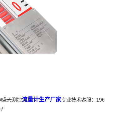
流量计生产厂家
询盛天测控
专业技术客服：196
/