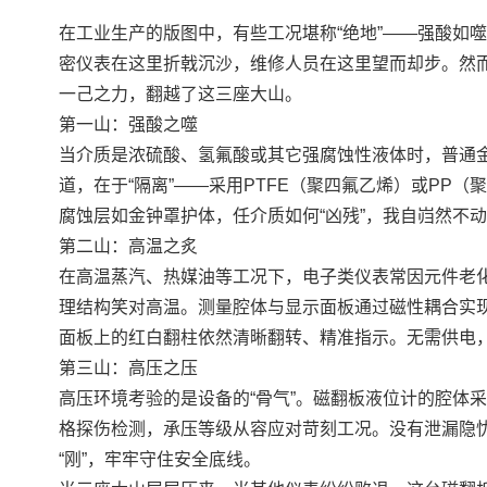
在工业生产的版图中，有些工况堪称“绝地”——强酸如
密仪表在这里折戟沉沙，维修人员在这里望而却步。然
一己之力，翻越了这三座大山。
第一山：强酸之噬
当介质是浓硫酸、氢氟酸或其它强腐蚀性液体时，普通
道，在于“隔离”——采用PTFE（聚四氟乙烯）或PP
腐蚀层如金钟罩护体，任介质如何“凶残”，我自岿然不
第二山：高温之炙
在高温蒸汽、热媒油等工况下，电子类仪表常因元件老化
理结构笑对高温。测量腔体与显示面板通过磁性耦合实
面板上的红白翻柱依然清晰翻转、精准指示。无需供电
第三山：高压之压
高压环境考验的是设备的“骨气”。磁翻板液位计的腔体
格探伤检测，承压等级从容应对苛刻工况。没有泄漏隐忧
“刚”，牢牢守住安全底线。