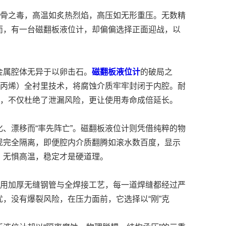
噬骨之毒，高温如炙热烈焰，高压如无形重压。无数精
而，有一台磁翻板液位计，却偏偏选择正面迎战，以
金属腔体无异于以卵击石。
磁翻板液位计
的破局之
（聚丙烯）全衬里技术，将腐蚀介质牢牢封闭于内腔。耐
动，不仅杜绝了泄漏风险，更让使用寿命成倍延长。
、漂移而“率先阵亡”。磁翻板液位计则凭借纯粹的物
现完全隔离，即便腔内介质翻腾如滚水数百度，显示
，无惧高温，稳定才是硬道理。
采用加厚无缝钢管与全焊接工艺，每一道焊缝都经过严
，没有爆裂风险，在压力面前，它选择以“刚”克