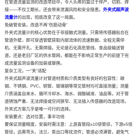
在管道流量监测的改造项目中，令人头疼的莫过于停产、切割、焊
接——不仅工期长，还会带来泄漏风险和安全隐患。
外夹式超声波
流量计
的出现，彻底改变了这一局面。
免破管安装，改造不再“伤筋动骨”
外夹式流量计的核心优势在于非接触式测量。只需将传感器贴合在
管道外壁，即可穿透管壁获取内部流体的流速数据，全程无需停
机、无需开孔、无需焊接。无论是石化高危管线、食品级输送管
道，还是老旧厂区的供水管网，都能在不影响正常生产的前提下完
成流量监测设备的加装或替换。
复杂工况，一“夹”适配
外夹式超声波流量计对管道材质和介质类型有良好的包容性：碳
钢、不锈钢、PVC、铜管、玻璃钢等常见管材均可直接测量；测量
介质涵盖自来水、循环冷却水、海水、弱酸碱液、油品等。对于管
道锈蚀严重、无法焊接或空间狭窄、无法插入传感器的改造现场，
外夹式方案几乎是唯一可行的选择。
安装要点：选对位置，事半功倍
要保证测量精度，安装时需注意：上游直管段≥10倍管径，下游≥5倍
管径，远离弯头、法兰、泵出口等扰流件；管道必须满管，避免气