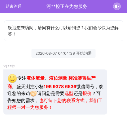
河**控正在为您服务
结束沟通
欢迎您来访问，请问有什么可以帮到您？我们会尽快为您解
答！
2026-08-07 04:04:39 开始沟通
河**控
专注
液体流量
、
液位测量
标准装置生产
商
。盛天测控小杨
196 9378 6536
微信同号，欢
迎您的来访
请问您是需要
选型
还是
报价
？可
告知您的需求，
也可留下您的联系方式，我们工
程师一对一为您服务！