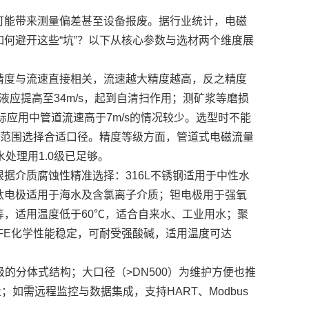
可能带来测量偏差甚至设备报废。据行业统计，电磁
何避开这些“坑”？以下从核心参数与选材两个维度展
精度与流速直接相关，流速越大精度越高，反之精度
溶液应提高至34m/s，起到自清扫作用；测矿浆等磨损
际应用中管道流速高于7m/s的情况较少。选型时不能
量范围选择合适口径。精度等级方面，管道式电磁流量
水处理用1.0级已足够。
据介质腐蚀性精准选择：316L不锈钢适用于中性水
钛电极适用于海水及含氯离子介质；钽电极用于强氧
，适用温度低于60℃，适合自来水、工业用水；聚
FE化学性能稳定，可耐受强酸碱，适用温度可达
级的分体式结构；大口径（>DN500）为维护方便也推
；如需远程监控与数据集成，支持HART、Modbus