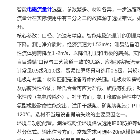
智能
电磁流量计
选型，参数繁多、材料各异，一步选错
流量计在实际使用中有三分之二的故障源于选型错误。如
开。
核心参数：口径、流速与精度。智能电磁流量计的测量
下降。测洁净介质时，经济流速为1.53m/s；测易结晶
性流体则需降至1~2m/s，以降低衬里和电极的磨损。实
盲目遵循“口径与工艺管道一致”的思路，应根据实际流
计常见0.5级和1.0级，贸易结算场景可选用0.5级，常规
电极与衬里：材料匹配是设备寿命的关键。电极材料需根
及弱腐蚀性介质；哈氏合金可应对盐酸、硫酸等强酸；
化性酸（氢氟酸除外）。衬里方面，氯丁橡胶耐磨性中等
氨酯橡胶耐磨性能突出，适用于纸浆、矿浆等浆液；PT
120℃。选材不当是设备提前失效的主要原因之一。
环境与功能配置。潮湿或粉尘环境建议选用IP68防护等
荐分体式。输出信号方面，常规需求可选4~20mA模拟量