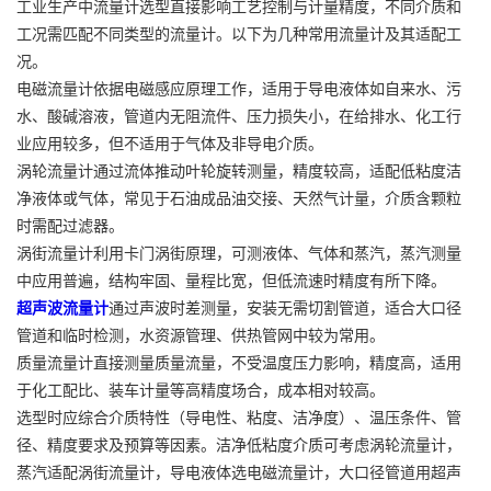
工业生产中流量计选型直接影响工艺控制与计量精度，不同介质和
工况需匹配不同类型的流量计。以下为几种常用流量计及其适配工
况。
电磁流量计依据电磁感应原理工作，适用于导电液体如自来水、污
水、酸碱溶液，管道内无阻流件、压力损失小，在给排水、化工行
业应用较多，但不适用于气体及非导电介质。
涡轮流量计通过流体推动叶轮旋转测量，精度较高，适配低粘度洁
净液体或气体，常见于石油成品油交接、天然气计量，介质含颗粒
时需配过滤器。
涡街流量计利用卡门涡街原理，可测液体、气体和蒸汽，蒸汽测量
中应用普遍，结构牢固、量程比宽，但低流速时精度有所下降。
超声波流量计
通过声波时差测量，安装无需切割管道，适合大口径
管道和临时检测，水资源管理、供热管网中较为常用。
质量流量计直接测量质量流量，不受温度压力影响，精度高，适用
于化工配比、装车计量等高精度场合，成本相对较高。
选型时应综合介质特性（导电性、粘度、洁净度）、温压条件、管
径、精度要求及预算等因素。洁净低粘度介质可考虑涡轮流量计，
蒸汽适配涡街流量计，导电液体选电磁流量计，大口径管道用超声