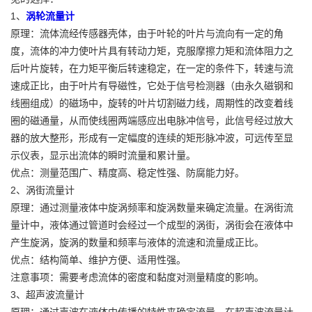
1、
涡轮流量计
原理：流体流经传感器壳体，由于叶轮的叶片与流向有一定的角
度，流体的冲力使叶片具有转动力矩，克服摩擦力矩和流体阻力之
后叶片旋转，在力矩平衡后转速稳定，在一定的条件下，转速与流
速成正比，由于叶片有导磁性，它处于信号检测器（由永久磁钢和
线圈组成）的磁场中，旋转的叶片切割磁力线，周期性的改变着线
圈的磁通量，从而使线圈两端感应出电脉冲信号，此信号经过放大
器的放大整形，形成有一定幅度的连续的矩形脉冲波，可远传至显
示仪表，显示出流体的瞬时流量和累计量。
优点：测量范围广、精度高、稳定性强、防腐能力好。
2、涡街流量计
原理：通过测量液体中旋涡频率和旋涡数量来确定流量。在涡街流
量计中，液体通过管道时会经过一个成型的涡街，涡街会在液体中
产生旋涡，旋涡的数量和频率与液体的流速和流量成正比。
优点：结构简单、维护方便、适用性强。
注意事项：需要考虑流体的密度和黏度对测量精度的影响。
3、超声波流量计
原理：通过声波在液体中传播的特性来确定流量。在超声波流量计