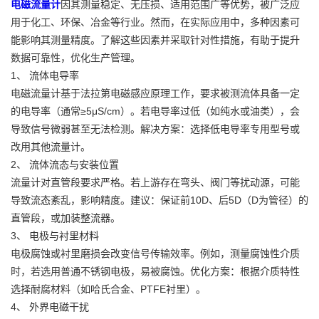
电磁流量计
因其测量稳定、无压损、适用范围广等优势，被广泛应
用于化工、环保、冶金等行业。然而，在实际应用中，多种因素可
能影响其测量精度。了解这些因素并采取针对性措施，有助于提升
数据可靠性，优化生产管理。
1、 流体电导率
电磁流量计基于法拉第电磁感应原理工作，要求被测流体具备一定
的电导率（通常≥5μS/cm）。若电导率过低（如纯水或油类），会
导致信号微弱甚至无法检测。解决方案：选择低电导率专用型号或
改用其他流量计。
2、 流体流态与安装位置
流量计对直管段要求严格。若上游存在弯头、阀门等扰动源，可能
导致流态紊乱，影响精度。建议：保证前10D、后5D（D为管径）的
直管段，或加装整流器。
3、 电极与衬里材料
电极腐蚀或衬里磨损会改变信号传输效率。例如，测量腐蚀性介质
时，若选用普通不锈钢电极，易被腐蚀。优化方案：根据介质特性
选择耐腐材料（如哈氏合金、PTFE衬里）。
4、 外界电磁干扰