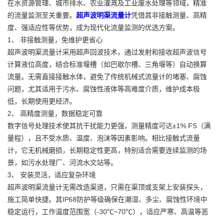
在水资源管理、城市排水、农业灌溉及工业废水处理等领域，精准
的流量监测至关重要。
超声波明渠流量计
凭借其非接触测量、高精
度、强适应性等优势，成为现代化流量监测的优选方案。
1、 非接触测量，免维护更省心
超声波明渠流量计采用超声回波技术，通过发射和接收超声波信号
计算液位高度，结合标准堰槽（如巴歇尔槽、三角堰等）自动换算
流量。无需直接接触水体，避免了传统机械式流量计的堵塞、腐蚀
问题，尤其适用于污水、腐蚀性液体等高难度介质，维护成本极
低，长期使用更经济。
2、 高精度测量，数据稳定可靠
数字信号处理技术使其抗干扰能力更强，测量精度可达±1% FS（满
量程），且不受水质、温度、泡沫等因素影响。相比接触式流量
计，它无机械磨损，长期稳定性更高，特别适合需要连续监测的场
景，如污水处理厂、河流水文站等。
3、 安装灵活，适应复杂环境
超声波明渠流量计无需改造渠道，只需在渠顶或支架上安装探头，
施工简单快捷。其IP68防护等级确保在潮湿、多尘、腐蚀性环境中
稳定运行，工作温度范围宽（-30℃~70℃），适应严寒、高温等恶