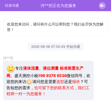
河**控正在为您服务
结束沟通
欢迎您来访问，请问有什么可以帮到您？我们会尽快为您解
答！
2026-08-06 07:50:49 开始沟通
河**控
专注
液体流量
、
液位测量
标准装置生产
商
。盛天测控小杨
196 9378 6536
微信同号，欢
迎您的来访
请问您是需要
选型
还是
报价
？可
告知您的需求，
也可留下您的联系方式，我们工
程师一对一为您服务！