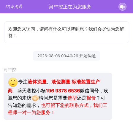
河**控正在为您服务
结束沟通
欢迎您来访问，请问有什么可以帮到您？我们会尽快为您解
答！
2026-08-06 00:40:26 开始沟通
河**控
专注
液体流量
、
液位测量
标准装置生产
商
。盛天测控小杨
196 9378 6536
微信同号，欢
迎您的来访
请问您是需要
选型
还是
报价
？可
告知您的需求，
也可留下您的联系方式，我们工
程师一对一为您服务！