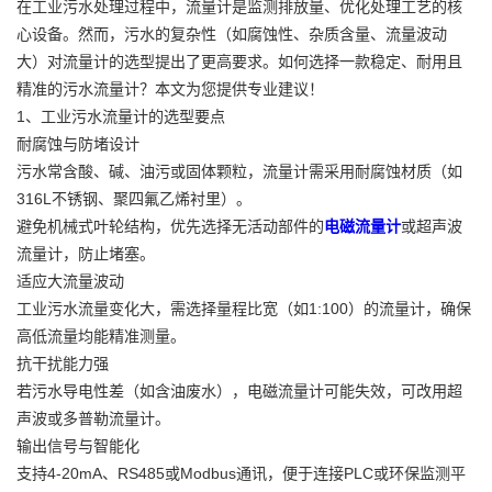
在工业污水处理过程中，流量计是监测排放量、优化处理工艺的核
心设备。然而，污水的复杂性（如腐蚀性、杂质含量、流量波动
大）对流量计的选型提出了更高要求。如何选择一款稳定、耐用且
精准的污水流量计？本文为您提供专业建议！
1、工业污水流量计的选型要点
耐腐蚀与防堵设计
污水常含酸、碱、油污或固体颗粒，流量计需采用耐腐蚀材质（如
316L不锈钢、聚四氟乙烯衬里）。
避免机械式叶轮结构，优先选择无活动部件的
电磁流量计
或超声波
流量计，防止堵塞。
适应大流量波动
工业污水流量变化大，需选择量程比宽（如1:100）的流量计，确保
高低流量均能精准测量。
抗干扰能力强
若污水导电性差（如含油废水），电磁流量计可能失效，可改用超
声波或多普勒流量计。
输出信号与智能化
支持4-20mA、RS485或Modbus通讯，便于连接PLC或环保监测平