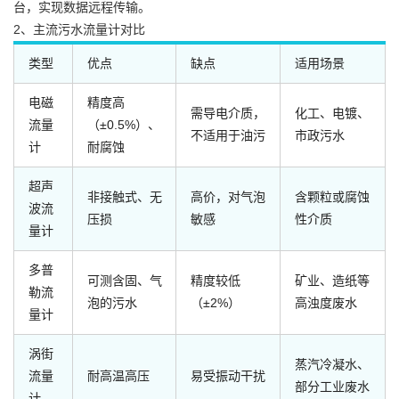
台，实现数据远程传输。
2、主流污水流量计对比
类型
优点
缺点
适用场景
电磁
精度高
需导电介质，
化工、电镀、
流量
（±0.5%）、
不适用于油污
市政污水
计
耐腐蚀
超声
非接触式、无
高价，对气泡
含颗粒或腐蚀
波流
压损
敏感
性介质
量计
多普
可测含固、气
精度较低
矿业、造纸等
勒流
泡的污水
（±2%）
高浊度废水
量计
涡街
蒸汽冷凝水、
流量
耐高温高压
易受振动干扰
部分工业废水
计