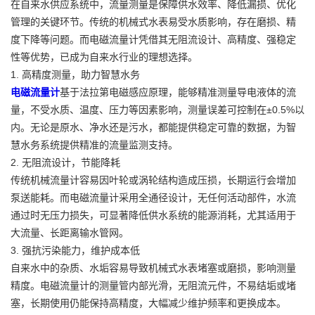
在自来水供应系统中，流量测量是保障供水效率、降低漏损、优化
管理的关键环节。传统的机械式水表易受水质影响，存在磨损、精
度下降等问题。而电磁流量计凭借其无阻流设计、高精度、强稳定
性等优势，已成为自来水行业的理想选择。
1. 高精度测量，助力智慧水务
电磁流量计
基于法拉第电磁感应原理，能够精准测量导电液体的流
量，不受水质、温度、压力等因素影响，测量误差可控制在±0.5%以
内。无论是原水、净水还是污水，都能提供稳定可靠的数据，为智
慧水务系统提供精准的流量监测支持。
2. 无阻流设计，节能降耗
传统机械流量计容易因叶轮或涡轮结构造成压损，长期运行会增加
泵送能耗。而电磁流量计采用全通径设计，无任何活动部件，水流
通过时无压力损失，可显著降低供水系统的能源消耗，尤其适用于
大流量、长距离输水管网。
3. 强抗污染能力，维护成本低
自来水中的杂质、水垢容易导致机械式水表堵塞或磨损，影响测量
精度。电磁流量计的测量管内部光滑，无阻流元件，不易结垢或堵
塞，长期使用仍能保持高精度，大幅减少维护频率和更换成本。