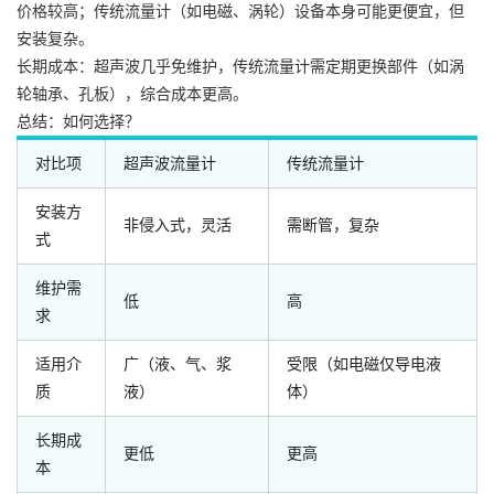
价格较高；传统流量计（如电磁、涡轮）设备本身可能更便宜，但
安装复杂。
长期成本：超声波几乎免维护，传统流量计需定期更换部件（如涡
轮轴承、孔板），综合成本更高。
总结：如何选择？
对比项
超声波流量计
传统流量计
安装方
非侵入式，灵活
需断管，复杂
式
维护需
低
高
求
适用介
广（液、气、浆
受限（如电磁仅导电液
质
液）
体）
长期成
更低
更高
本