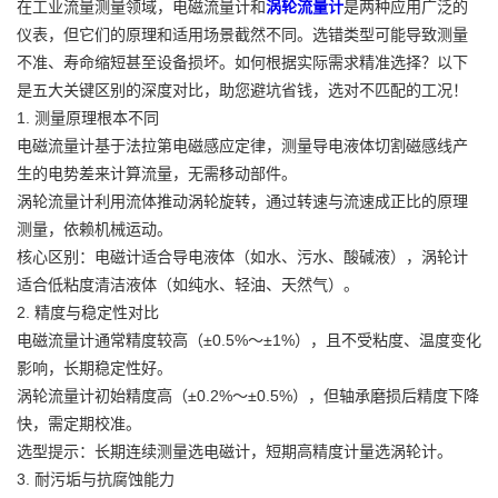
在工业流量测量领域，电磁流量计和
涡轮流量计
是两种应用广泛的
仪表，但它们的原理和适用场景截然不同。选错类型可能导致测量
不准、寿命缩短甚至设备损坏。如何根据实际需求精准选择？以下
是五大关键区别的深度对比，助您避坑省钱，选对不匹配的工况！
1. 测量原理根本不同
电磁流量计基于法拉第电磁感应定律，测量导电液体切割磁感线产
生的电势差来计算流量，无需移动部件。
涡轮流量计利用流体推动涡轮旋转，通过转速与流速成正比的原理
测量，依赖机械运动。
核心区别：电磁计适合导电液体（如水、污水、酸碱液），涡轮计
适合低粘度清洁液体（如纯水、轻油、天然气）。
2. 精度与稳定性对比
电磁流量计通常精度较高（±0.5%～±1%），且不受粘度、温度变化
影响，长期稳定性好。
涡轮流量计初始精度高（±0.2%～±0.5%），但轴承磨损后精度下降
快，需定期校准。
选型提示：长期连续测量选电磁计，短期高精度计量选涡轮计。
3. 耐污垢与抗腐蚀能力