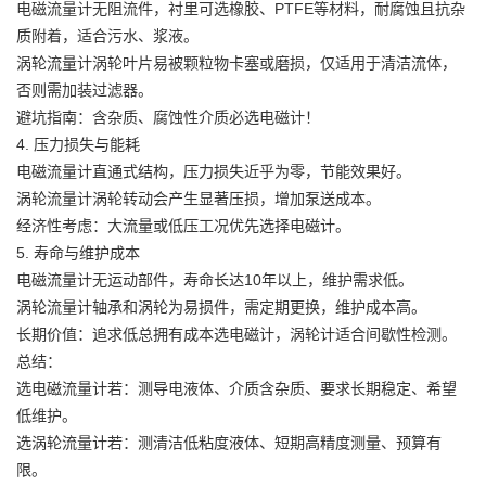
电磁流量计无阻流件，衬里可选橡胶、PTFE等材料，耐腐蚀且抗杂
质附着，适合污水、浆液。
涡轮流量计涡轮叶片易被颗粒物卡塞或磨损，仅适用于清洁流体，
否则需加装过滤器。
避坑指南：含杂质、腐蚀性介质必选电磁计！
4. 压力损失与能耗
电磁流量计直通式结构，压力损失近乎为零，节能效果好。
涡轮流量计涡轮转动会产生显著压损，增加泵送成本。
经济性考虑：大流量或低压工况优先选择电磁计。
5. 寿命与维护成本
电磁流量计无运动部件，寿命长达10年以上，维护需求低。
涡轮流量计轴承和涡轮为易损件，需定期更换，维护成本高。
长期价值：追求低总拥有成本选电磁计，涡轮计适合间歇性检测。
总结：
选电磁流量计若：测导电液体、介质含杂质、要求长期稳定、希望
低维护。
选涡轮流量计若：测清洁低粘度液体、短期高精度测量、预算有
限。