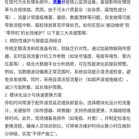
在现代污水处理系统中，
流量计
是核心监测设备，直接影响处理效
率与合规排放。然而，由于污水介质复杂（含杂质、腐蚀性成分
等），流量计常面临堵塞、磨损、数据漂移等问题，突发故障可能
导致流程中断、超标排放甚至环保处罚。如何实现从“被动维修”到
“零停机”的长效维护？以下是三大关键策略：
1. 预防性维护与智能监测结合
传统定期清洗和校准虽有效，但缺乏针对性。通过加装物联网传感
器，实时监测流量计的工作参数（如信号强度、电极导电性、管内
压差等），结合大数据平台分析趋势，可在性能退化前提前预警。
例如，当数据波动偏离正常范围时，系统自动提示清洗或检查，避
免突发故障。同时，采用自清洁型流量计（如超声波或电磁式），
减少污垢附着，延长维护周期。
2. 模块化设计与快速更换方案
停机时间常源于配件调货延迟或拆卸复杂。选择模块化设计的流量
计，关键部件（如传感器、转换器）支持热插拔更换，大幅缩短维
修时间。此外，现场储备易损件（如电极、衬里），并制定标准化
更换流程，确保人员培训到位，可将单次维护时间从数小时压缩到
分钟级，实现“不停产施工”。