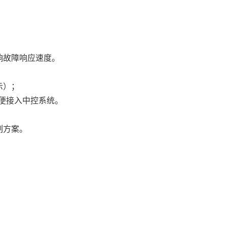
响故障响应速度。
示）；
方便接入中控系统。
制方案。