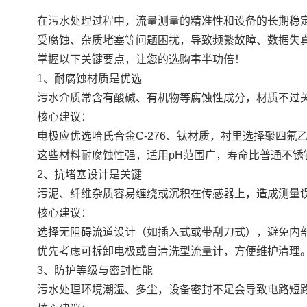
在污水处理过程中，流量测量的精准性和设备的长期稳
受腐蚀、杂质堵塞等问题困扰，导致频繁故障、数据失
掌握以下关键要点，让您的选购事半功倍！
1、耐腐蚀材质是优选
污水介质常含有酸碱、有机物等腐蚀性成分，材质不过
核心建议：
电极应优选哈氏合金C-276、钛材质，衬里选择聚四氟乙
这些材料耐腐蚀性强，适用pH范围广，寿命比普通不锈
2、抗堵塞设计是关键
污泥、纤维杂质容易缠绕或沉积在传感器上，造成测量
核心建议：
选择无阻碍流道设计（如插入式或带刮刀式），避免内
优先考虑可拆卸电极或自清洗型流量计，方便维护清理
3、防护等级与密封性能
污水处理环境潮湿、多尘，设备密封不足会导致电路短