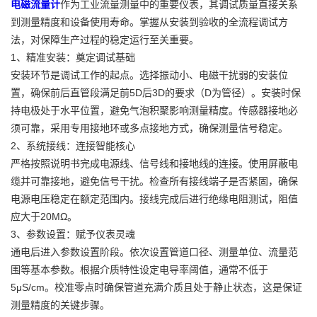
电磁流量计
作为工业流量测量中的重要仪表，其调试质量直接关系
到测量精度和设备使用寿命。掌握从安装到验收的全流程调试方
法，对保障生产过程的稳定运行至关重要。
1、精准安装：奠定调试基础
安装环节是调试工作的起点。选择振动小、电磁干扰弱的安装位
置，确保前后直管段满足前5D后3D的要求（D为管径）。安装时保
持电极处于水平位置，避免气泡积聚影响测量精度。传感器接地必
须可靠，采用专用接地环或多点接地方式，确保测量信号稳定。
2、系统接线：连接智能核心
严格按照说明书完成电源线、信号线和接地线的连接。使用屏蔽电
缆并可靠接地，避免信号干扰。检查所有接线端子是否紧固，确保
电源电压稳定在额定范围内。接线完成后进行绝缘电阻测试，阻值
应大于20MΩ。
3、参数设置：赋予仪表灵魂
通电后进入参数设置阶段。依次设置管道口径、测量单位、流量范
围等基本参数。根据介质特性设定电导率阈值，通常不低于
5μS/cm。校准零点时确保管道充满介质且处于静止状态，这是保证
测量精度的关键步骤。