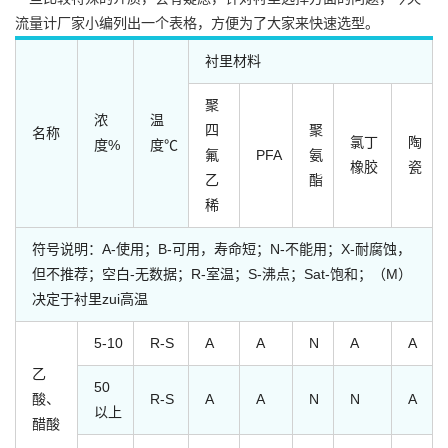
流量计厂家小编列出一个表格，方便为了大家来快速选型。
衬里材料
聚
浓
温
四
聚
名称
氯丁
陶
度%
度℃
氟
PFA
氨
橡胶
瓷
乙
酯
稀
符号说明：A-使用；B-可用，寿命短；N-不能用；X-耐腐蚀，
但不推荐；空白-无数据；R-室温；S-沸点；Sat-饱和；（M）
决定于衬里zui高温
5-10
R-S
A
A
N
A
A
乙
50
酸、
R-S
A
A
N
N
A
以上
醋酸