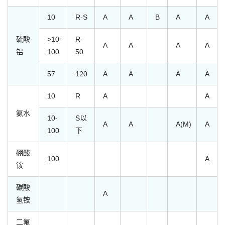
10
R-S
A
A
B
A
A
硫酸
>10-
R-
A
A
A
A
铝
100
50
57
120
A
A
A
A
10
R
A
A
氨水
10-
S以
A
A
A(M)
A
100
下
硼酸
100
A
铵
碳酸
A
氢铵
二氟