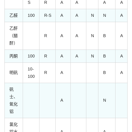
S
R
A
A
A
A
乙醛
100
R-S
A
A
N
N
A
乙酐
（醋
R
A
A
N
B
A
酐）
丙酮
100
R
A
A
N
B
A
10-
明矾
R
A
B
A
100
矾
士、
A
N
氧化
铝
氯化
铝水
A
A