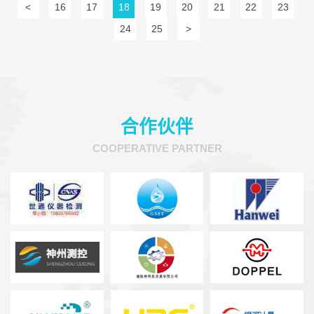
<
16
17
18
19
20
21
22
23
24
25
>
合作伙伴
COOPERATIVE PARTNER