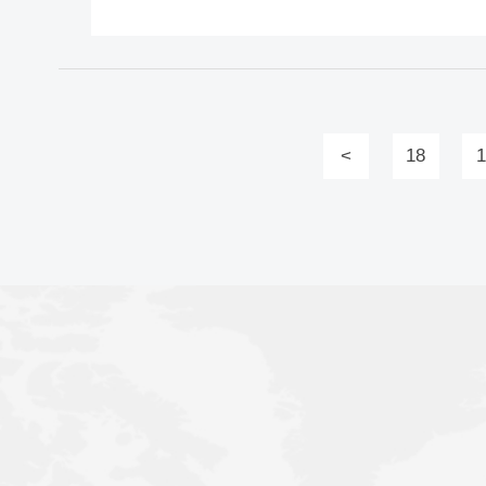
<
18
1