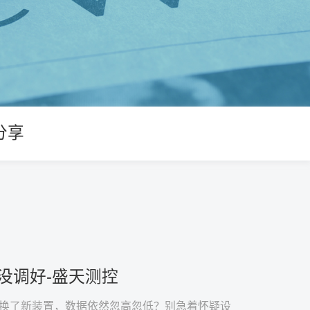
分享
没调好-盛天测控
换了新装置，数据依然忽高忽低？别急着怀疑设