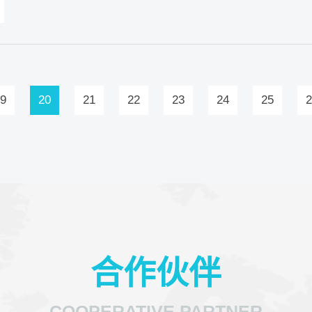
9
20
21
22
23
24
25
合作伙伴
COOPERATIVE PARTNER